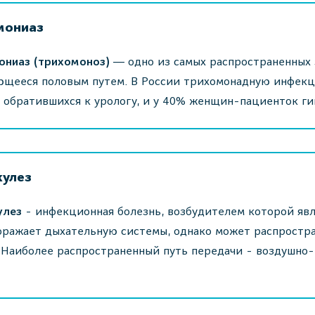
мониаз
ониаз (трихомоноз)
― одно из самых распространенных 
ющееся половым путем. В России трихомонадную инфек
 обратившихся к урологу, и у 40% женщин-пациенток г
кулез
улез
- инфекционная болезнь, возбудителем которой яв
оражает дыхательную системы, однако может распростра
 Наиболее распространенный путь передачи - воздушно