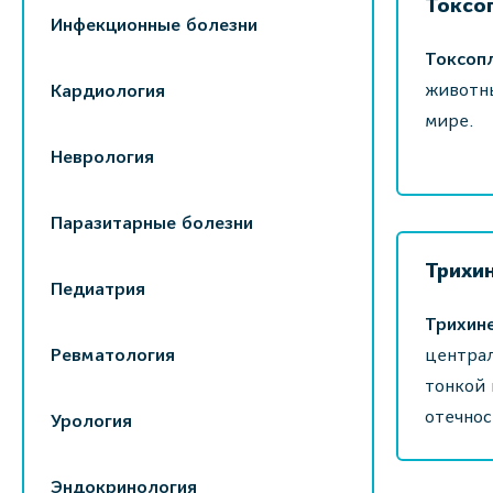
Токсо
Инфекционные болезни
Токсоп
животны
Кардиология
мире.
Неврология
Паразитарные болезни
Трихи
Педиатрия
Трихине
Ревматология
центра
тонкой 
отечнос
Урология
Эндокринология