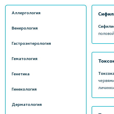
Аллергология
Сифил
Сифили
Венерология
половой
Гастроэнтерология
Гематология
Токсо
Токсок
Генетика
червями
личинки
Гинекология
Дерматология