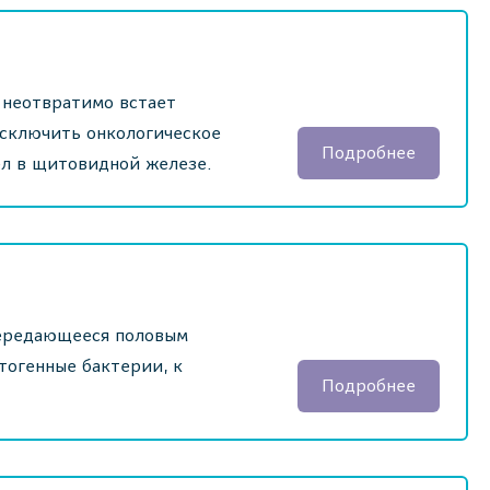
 неотвратимо встает
исключить онкологическое
Подробнее
ел в щитовидной железе.
передающееся половым
тогенные бактерии, к
Подробнее