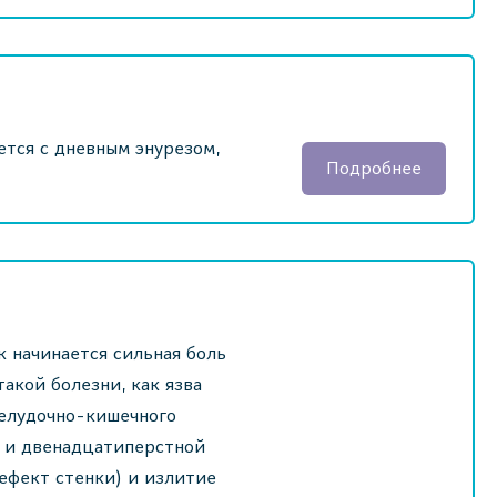
ется с дневным энурезом,
Подробнее
 начинается сильная боль
акой болезни, как язва
желудочно-кишечного
а и двенадцатиперстной
ефект стенки) и излитие