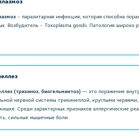
плазмоз
лазмоз
- паразитарная инфекция, которая способна пора
х. Возбудитель - Toxoplasma gondii. Патология широко 
неллез
ллез (трихиноз, биогельминтоз)
― это поражение внутр
льной нервной системы трихинеллой, круглыми червями
кишке. Среди характерных признаков аллергические реа
ть, сильные мышечные боли.