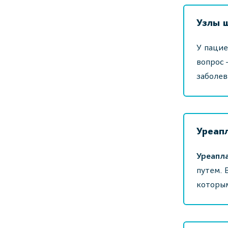
Узлы 
У пацие
вопрос 
заболев
Уреап
Уреапл
путем. 
которым