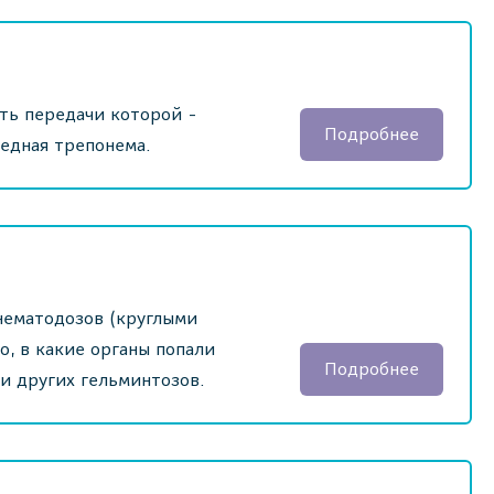
уть передачи которой -
Подробнее
едная трепонема.
нематодозов (круглыми
о, в какие органы попали
Подробнее
и других гельминтозов.