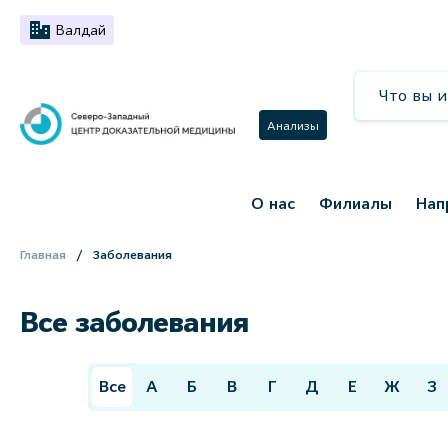
Валдай
Анализы
О нас
Филиалы
Нап
Главная
Заболевания
Все заболевания
Все
А
Б
В
Г
Д
Е
Ж
З