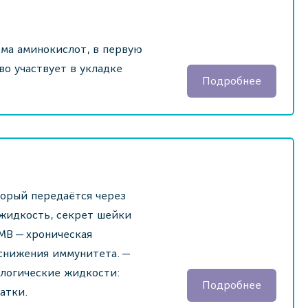
ма аминокислот, в первую
во участвует в укладке
Подробнее
торый передаётся через
 жидкость, секрет шейки
МВ — хроническая
 снижения иммунитета. —
ологические жидкости:
Подробнее
матки.