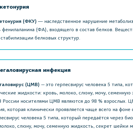
кетонурия
етонурия (ФКУ)
― наследственное нарушение метаболиз
 фенилаланина (ФА), входящего в состав белков. Вещест
 стабилизации белковых структур.
егаловирусная инфекция
галовирус (ЦМВ)
— это герпесвирус человека 5 типа, ко
ческие жидкости: кровь, молоко, слюну, мочу, семенную
В России носителями ЦМВ являются до 98 % взрослых. Ц
я, которая клинически проявляется чаще всего на фоне
песвирус человека 5 типа, который передаётся через би
молоко, слюну, мочу, семенную жидкость, секрет шейки 