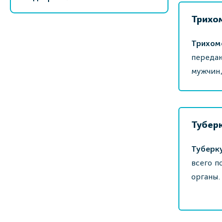
Трихо
Трихом
переда
мужчин,
Тубер
Туберк
всего п
органы.