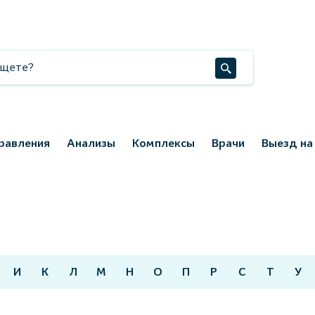
равления
Анализы
Комплексы
Врачи
Выезд на
И
К
Л
М
Н
О
П
Р
С
Т
У