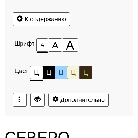
К содержанию
А
Шрифт
А
А
Цвет
Ц
Ц
Ц
Ц
Ц
Дополнительно
СЕВЕРО-