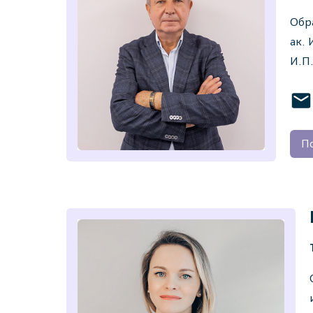
Обр
ак.
И.П
П