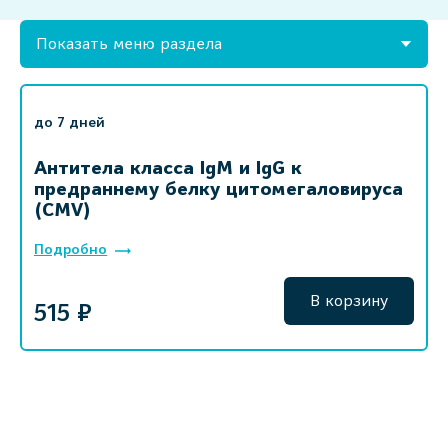
Показать меню раздела
до 7 дней
Антитела класса IgM и IgG к
предраннему белку цитомегаловируса
(CMV)
Подробно
В корзину
515 ₽