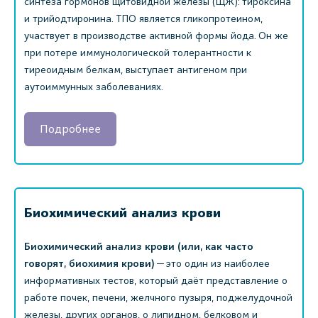
синтеза гормонов щитовидной железы (ЩЖ): тироксина
и трийодтиронина. ТПО является гликопротеином,
участвует в производстве активной формы йода. Он же
при потере иммунологической толерантности к
тиреоидным белкам, выступает антигеном при
аутоиммунных заболеваниях.
Подробнее
Биохимический анализ крови
Биохимический анализ крови (или, как часто
говорят, биохимия крови)
— это один из наиболее
информативных тестов, который даёт представление о
работе почек, печени, желчного пузыря, поджелудочной
железы, других органов, о липидном, белковом и