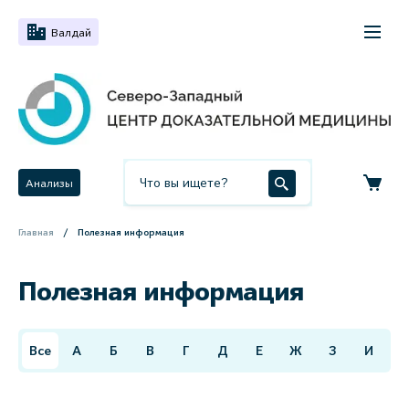
Валдай
Анализы
Главная
Полезная информация
Полезная информация
Все
А
Б
В
Г
Д
Е
Ж
З
И