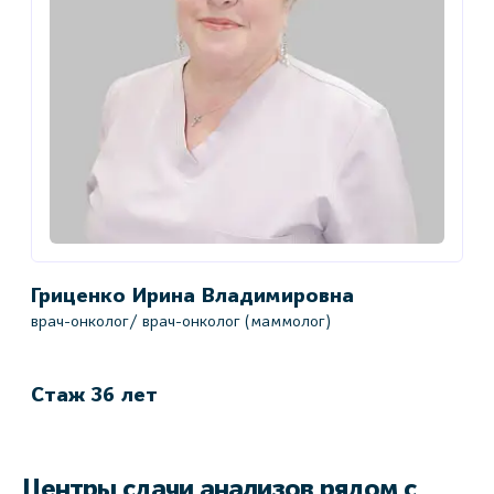
Гриценко Ирина Владимировна
К
врач-онколог/ врач-онколог (маммолог)
в
в
Стаж 36 лет
С
Центры сдачи анализов рядом с