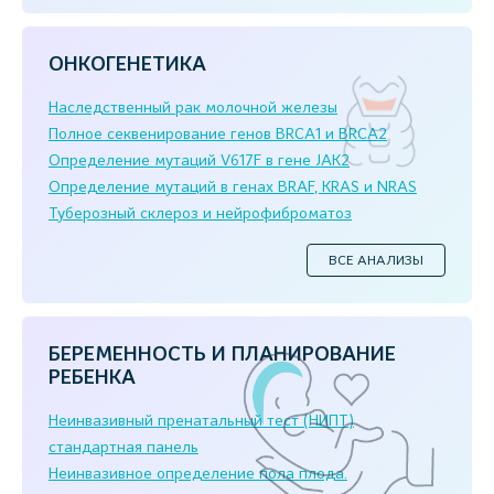
ОНКОГЕНЕТИКА
Наследственный рак молочной железы
Полное секвенирование генов BRCA1 и BRCA2
Определение мутаций V617F в гене JAK2
Определение мутаций в генах BRAF, KRAS и NRAS
Туберозный склероз и нейрофиброматоз
ВСЕ АНАЛИЗЫ
БЕРЕМЕННОСТЬ И ПЛАНИРОВАНИЕ
РЕБЕНКА
Неинвазивный пренатальный тест (НИПТ)
стандартная панель
Неинвазивное определение пола плода.