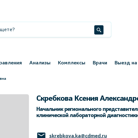
равления
Анализы
Комплексы
Врачи
Выезд на
вна
Скребкова Ксения Александр
Начальник регионального представитель
клинической лабораторной диагностик
skrebkova.ka@cdmed.ru