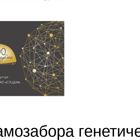
мозабора генетиче