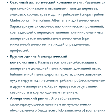
Сезонный аллергический конъюнктивит.
Развивается
при сенсибилизации к пыльцевым (пыльца деревьев,
злаковых, сорных трав и др.) и грибковым (споры грибов
Cladosporium, Penicillium, Alternaria и др.) аллергенам.
Характеризуется сезонностью клинических проявлений,
совпадающей с периодом пыления причинно-значимых
аллергенов или воздействием аллергенов (при
микогенной аллергии) на людей определенных
профессий.
Круглогодичный аллергический
конъюнктивит.
Развивается при сенсибилизации к
аллергенам домашней пыли, клещам домашней пыли,
библиотечной пыли, шерсти, перхоти, слюне животных,
пуху и перу птиц, плесневым грибам, профессиональным
и другим аллергенам. Характеризуется отсутствием
сезонности и круглогодичным течением.
Аллергический ринит.
Это заболевание,
характеризующееся наличием иммунологически
обусловленного (чаще всего IgE-зависимого) воспаления