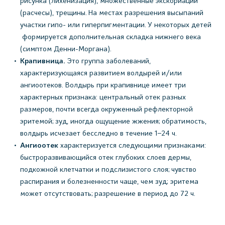
рисунка (лихенизация), множественные экскориации
(расчесы), трещины. На местах разрешения высыпаний
участки гипо- или гиперпигментации. У некоторых детей
формируется дополнительная складка нижнего века
(симптом Денни-Моргана).
Крапивница.
Это группа заболеваний,
характеризующаяся развитием волдырей и/или
ангиоотеков. Волдырь при крапивнице имеет три
характерных признака: центральный отек разных
размеров, почти всегда окруженный рефлекторной
эритемой; зуд, иногда ощущение жжения; обратимость,
волдырь исчезает бесследно в течение 1–24 ч.
Ангиоотек
характеризуется следующими признаками:
быстроразвивающийся отек глубоких слоев дермы,
подкожной клетчатки и подслизистого слоя; чувство
распирания и болезненности чаще, чем зуд; эритема
может отсутствовать; разрешение в период до 72 ч.