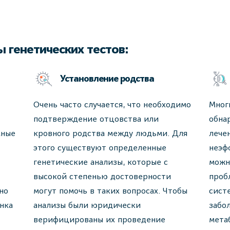
 генетических тестов:
Установление родства
Очень часто случается, что необходимо
Мног
подтверждение отцовства или
обна
мные
кровного родства между людьми. Для
лече
этого существуют определенные
неэф
генетические анализы, которые с
можн
высокой степенью достоверности
проб
но
могут помочь в таких вопросах. Чтобы
сист
нка
анализы были юридически
забо
верифицированы их проведение
мета