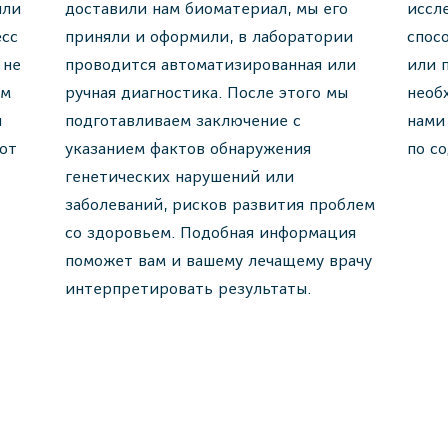
или
доставили нам биоматериал, мы его
иссл
есс
приняли и оформили, в лаборатории
спос
 не
проводится автоматизированная или
или 
им
ручная диагностика. После этого мы
необ
ы
подготавливаем заключение с
нами
 от
указанием фактов обнаружения
по с
генетических нарушений или
заболеваний, рисков развития проблем
со здоровьем. Подобная информация
поможет вам и вашему лечащему врачу
интерпретировать результаты.