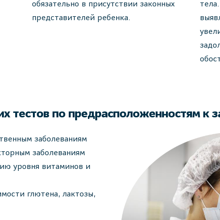
обязательно в присутствии законных
тела
представителей ребенка.
выяв
увел
задо
обос
их тестов по предрасположенностям к 
ственным заболеваниям
кторным заболеваниям
ию уровня витаминов и
мости глютена, лактозы,