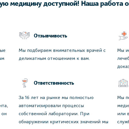
ую медицину доступной! Наша работа о
Отзывчивость
ные
Мы подбираем внимательных врачей с
Мы и
ым
деликатным отношением к вам.
лече
дока
Ответственность
За 16 лет на рынке мы полностью
Мы п
нта,
автоматизировали процессы
меди
 он
собственной лаборатории. При
или 
обнаружении критических значений мы
служ