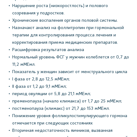
Нарушение роста (низкоростлость) и полового
созревания у подростков.
Хронические воспаления органов половой системы.
Назначают анализ на фоллитропин при гормональной
терапии для контролирования процесса лечения и
корректирования приема медицинских препаратов.
Расшифровка результатов анализа
Нормальный уровень ФСГ у мужчин колеблется от 0,7 до
11,2 мМЕмл.
Показатель у женщин зависит от менструального цикла
I фаза от 2,8 до 12,5 мМЕмл;
II фаза от 1,2 до 9,1 мМЕмл;
период овуляции от 5,8 до 21,1 мМЕмл;
пременопауза (начало климакса) от 1,7 до 25 мМЕмл;
постменопауза (климакс) от 21,7 до 153 мМЕмл.
Понижение уровня фолликулостимулирующего гормона
отмечается при следующих состояниях
Вторичная недостаточность яичников, вызванная