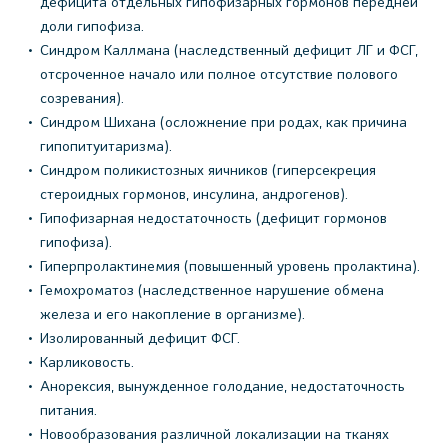
дефицита отдельных гипофизарных гормонов передней
доли гипофиза.
Синдром Каллмана (наследственный дефицит ЛГ и ФСГ,
отсроченное начало или полное отсутствие полового
созревания).
Синдром Шихана (осложнение при родах, как причина
гипопитуитаризма).
Синдром поликистозных яичников (гиперсекреция
стероидных гормонов, инсулина, андрогенов).
Гипофизарная недостаточность (дефицит гормонов
гипофиза).
Гиперпролактинемия (повышенный уровень пролактина).
Гемохроматоз (наследственное нарушение обмена
железа и его накопление в организме).
Изолированный дефицит ФСГ.
Карликовость.
Анорексия, вынужденное голодание, недостаточность
питания.
Новообразования различной локализации на тканях