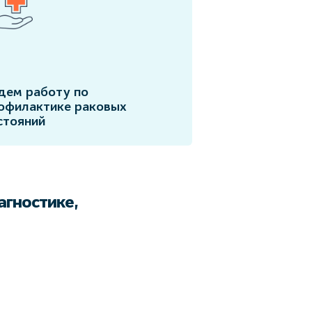
дем работу по
офилактике раковых
стояний
агностике,