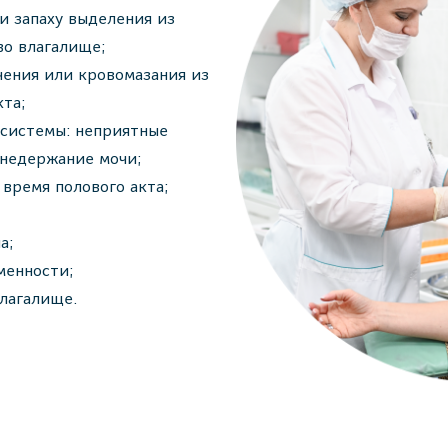
и запаху выделения из
во влагалище;
чения или кровомазания из
кта;
 системы: неприятные
 недержание мочи;
время полового акта;
а;
менности;
лагалище.