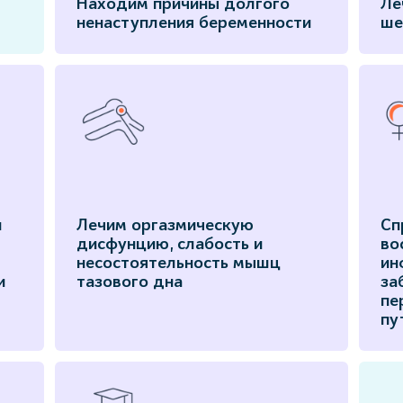
Находим причины долгого
Ле
ненаступления беременности
ше
и
Лечим оргазмическую
Сп
дисфунцию, слабость и
во
несостоятельность мышц
ин
и
тазового дна
за
пе
пу