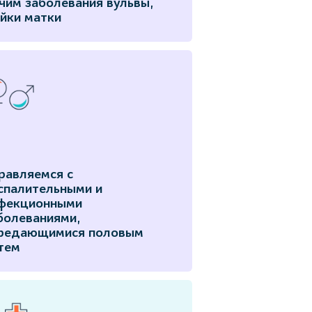
чим заболевания вульвы,
йки матки
равляемся с
спалительными и
фекционными
болеваниями,
редающимися половым
тем