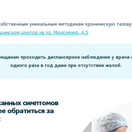
собственным уникальным методикам хроническую тазов
цинском центре на
ул. Моисеенко, д.5
нщинам проходить диспансерное наблюдение у врача-г
одного раза в год даже при отсутствии жалоб.
санных симптомов
е обратиться за
: