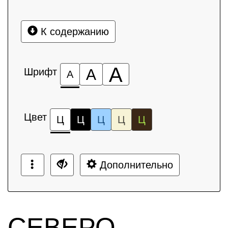
К содержанию
А
Шрифт
А
А
Цвет
Ц
Ц
Ц
Ц
Ц
Дополнительно
СЕВЕРО-