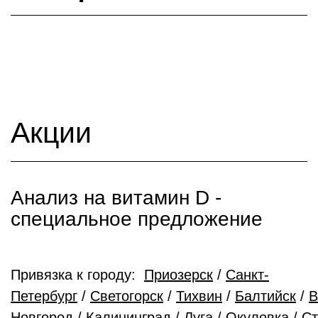
Акции
Анализ на витамин D -
cпециальное предложение
Привязка к городу:
Приозерск
/
Санкт-
Петербург
/
Светогорск
/
Тихвин
/
Балтийск
/
В
Новгород
/
Калининград
/
Луга
/
Окуловка
/
Ст