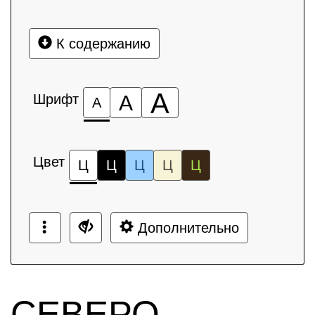
К содержанию
А
Шрифт
А
А
Цвет
Ц
Ц
Ц
Ц
Ц
Дополнительно
СЕВЕРО-