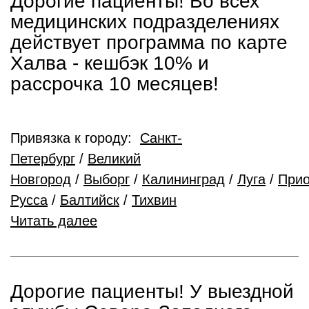
Дорогие пациенты! Во всех
медицинских подразделениях
действует программа по карте
Халва - кешбэк 10% и
рассрочка 10 месяцев!
Привязка к городу:
Санкт-
Петербург
/
Великий
Новгород
/
Выборг
/
Калининград
/
Луга
/
Прио
Русса
/
Балтийск
/
Тихвин
Читать далее
Дорогие пациенты! У выездной