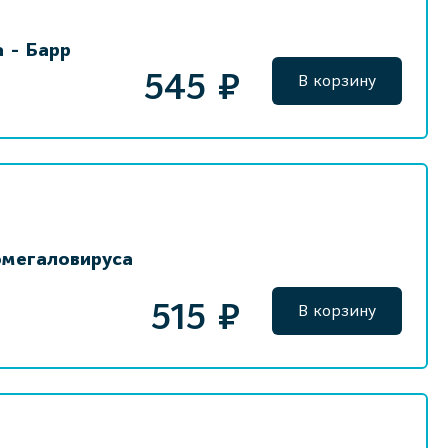
 - Барр
545 ₽
В корзину
омегаловируса
515 ₽
В корзину