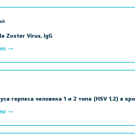
ей
la Zoster Virus, IgG
но
уса герпеса человека 1 и 2 типа (HSV 1,2) в кр
но