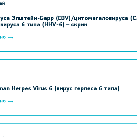
ей
руса Эпштейн-Барр (EBV)/цитомегаловируса (
вируса 6 типа (HHV-6) – скрин
но
an Herpes Virus 6 (вирус герпеса 6 типа)
но