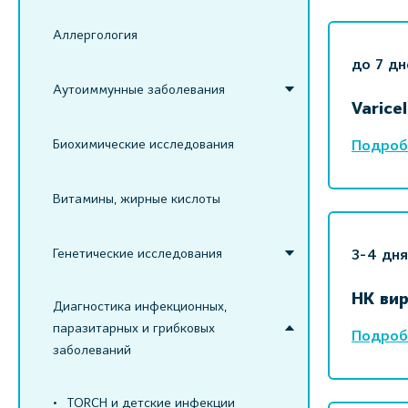
Аллергология
до 7 дн
Аутоиммунные заболевания
Varicel
Биохимические исследования
Подроб
Витамины, жирные кислоты
Генетические исследования
3-4 дня
НК вир
Диагностика инфекционных,
паразитарных и грибковых
Подроб
заболеваний
TORCH и детские инфекции