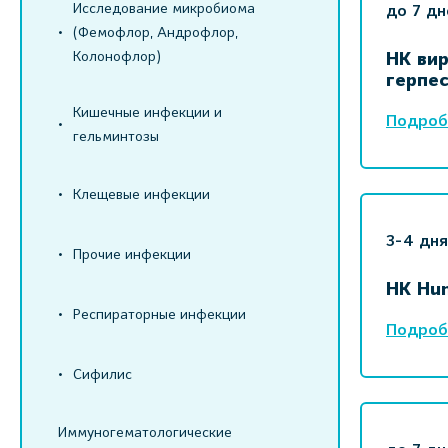
Исследование микробиома
до 7 дн
(Фемофлор, Андрофлор,
Колонофлор)
НК ви
герпес
Кишечные инфекции и
Подроб
гельминтозы
Клещевые инфекции
3-4 дня
Прочие инфекции
НК Hum
Респираторные инфекции
Подроб
Сифилис
Иммуногематологические