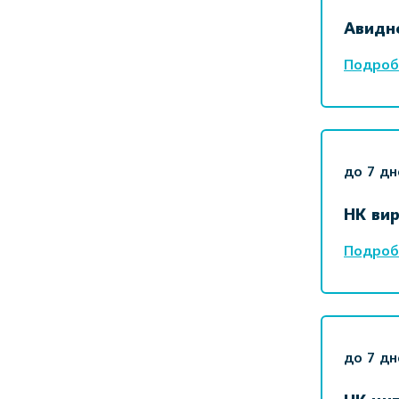
Авидн
Подроб
до 7 дн
НК ви
Подроб
до 7 дн