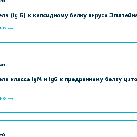
ей
ла (Ig G) к капсидному белку вируса Эпштейна
но
ей
ела класса IgM и IgG к предраннему белку цит
но
ей