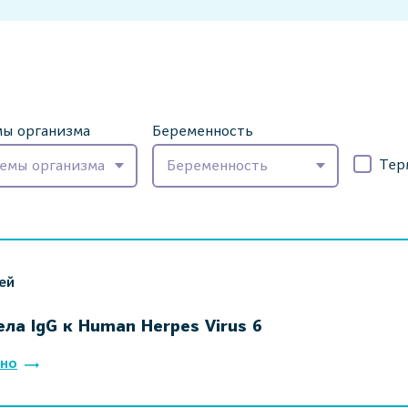
ы организма
Беременность
Тер
емы организма
Беременность
ей
ла IgG к Human Herpes Virus 6
но