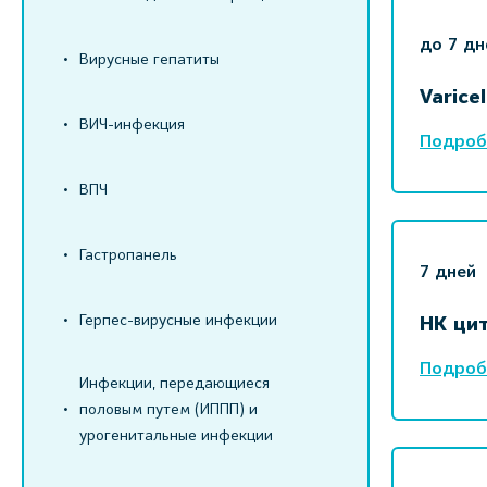
до 7 дн
Вирусные гепатиты
Varice
ВИЧ-инфекция
Подроб
ВПЧ
Гастропанель
7 дней
Герпес-вирусные инфекции
НК ци
Подроб
Инфекции, передающиеся
половым путем (ИППП) и
урогенитальные инфекции