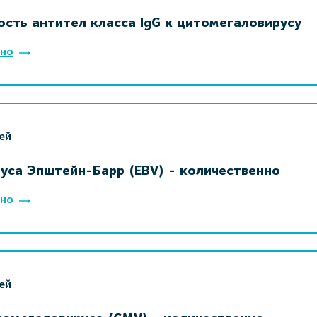
ость антител класса IgG к цитомегаловирусу
но
ей
руса Эпштейн-Барр (EBV) - количественно
но
ей