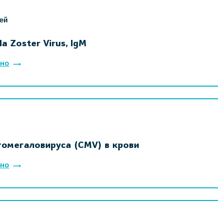
ей
lla Zoster Virus, IgM
но
томегаловируса (CMV) в крови
но