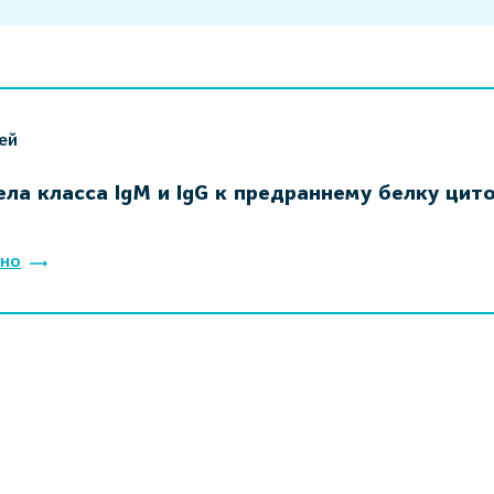
ей
ела класса IgM и IgG к предраннему белку цит
но