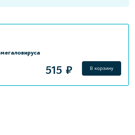
омегаловируса
515 ₽
В корзину