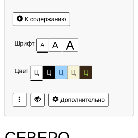
К содержанию
А
Шрифт
А
А
Цвет
Ц
Ц
Ц
Ц
Ц
Дополнительно
СЕВЕРО-