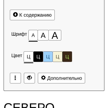
К содержанию
А
Шрифт
А
А
Цвет
Ц
Ц
Ц
Ц
Ц
Дополнительно
СЕВЕРО-