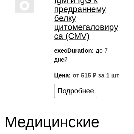
IgM и IgG к
предраннему
белку
цитомегаловиру
са (CMV)
execDuration:
до 7
дней
Цена:
от 515 ₽ за 1 шт
Подробнее
Медицинские