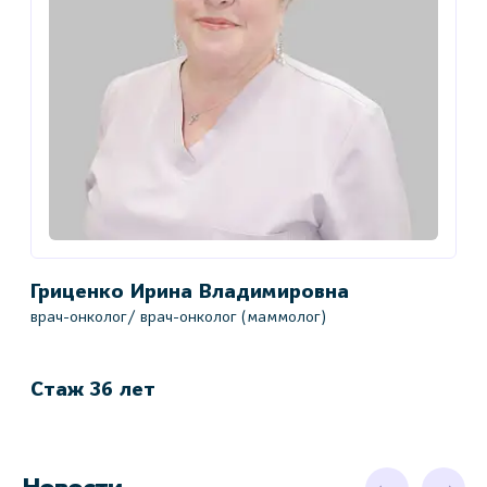
Гриценко Ирина Владимировна
К
врач-онколог/ врач-онколог (маммолог)
в
в
Стаж 36 лет
С