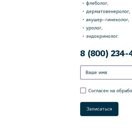
флеболог,
дерматовенеролог,
акушер-гинеколог,
уролог,
эндокринолог.
8 (800) 234-
Согласен на обраб
Записаться